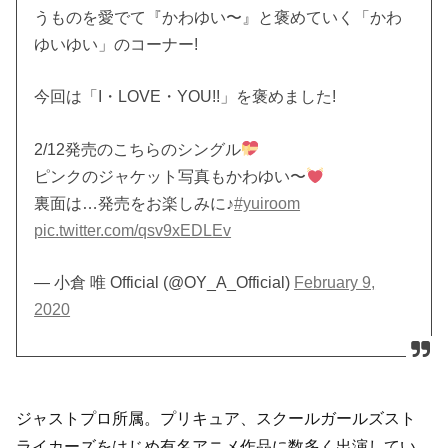
うものを愛でて『かわゆい〜』と褒めていく「かわ
ゆいゆい」のコーナー!
今回は「I・LOVE・YOU!!」を褒めました!
2/12発売のこちらのシングル
ピンクのジャケット写真もかわゆい〜
裏面は…発売をお楽しみに♪
#yuiroom
pic.twitter.com/qsv9xEDLEv
— 小倉 唯 Official (@OY_A_Official)
February 9,
2020
ジャストプロ所属。プリキュア、スクールガールズスト
ライカーズをはじめ有名アニメ作品に数多く出演してい