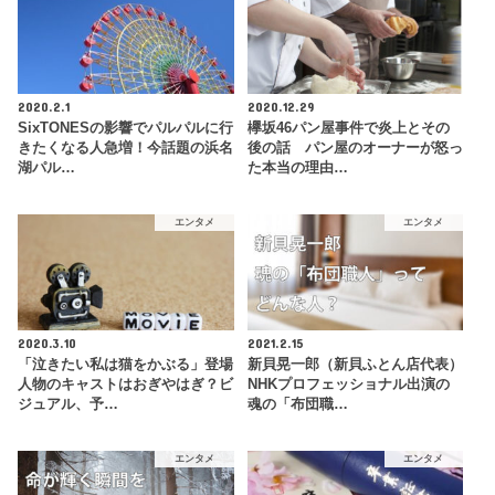
2020.2.1
2020.12.29
SixTONESの影響でパルパルに行
欅坂46パン屋事件で炎上とその
きたくなる人急増！今話題の浜名
後の話 パン屋のオーナーが怒っ
湖パル…
た本当の理由…
エンタメ
エンタメ
2020.3.10
2021.2.15
「泣きたい私は猫をかぶる」登場
新貝晃一郎（新貝ふとん店代表）
人物のキャストはおぎやはぎ？ビ
NHKプロフェッショナル出演の
ジュアル、予…
魂の「布団職…
エンタメ
エンタメ