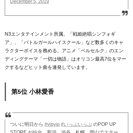
December 5, 2019
N3エンタテインメント所属。「戦姫絶唱シンフォギ
ア」、「バトルガールハイスクール」など数多くのキャ
ラクターボイスを務める。アニメ「ベルセルク」のエン
ディングテーマ「一切は物語」はオリコン最高7位をマー
クするなどヒット曲を連発しています。
第5位 小林愛香
ついに明日から
#yipyip
#いっぷいっぷ
のPOP UP
STORE が仙台、新潟、渋谷、札幌、岡山でスター