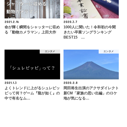
2021.2.16
2020.3.7
命が輝く瞬間をシャッターに収め
1000人に聞いた！令和初の今聞
る「動物カメラマン」上田大作
きたい卒業ソングランキング
BEST15 …
エンタメ
エンタメ
2021.1.3
2020.2.8
よくトレンドに上がるシュレピッ
岡田将生出演のアクサダイレクト
ピって何？ゲーム『龍が如く』の
新CM「家族の思い出編」のロケ
中で有名なム…
地が気になる…